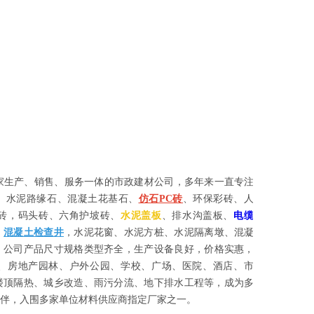
司
生产、销售、服务一体的市政建材公司，多年来一直专注于水
、水泥路缘石、混凝土花基石、
仿石PC砖
、环保彩砖、人行道
砖，码头砖、六角护坡砖、
水泥盖板
、排水沟盖板、
电缆沟盖
、
混凝土检查井
，水泥花窗、水泥方桩、水泥隔离墩、混凝土防
。公司产品尺寸规格类型齐全，生产设备良好，价格实惠，得到
、房地产园林、户外公园、学校、广场、医院、酒店、市政道
楼顶隔热、城乡改造、雨污分流、地下排水工程等，成为多家市
伴，入围多家单位材料供应商指定厂家之一。