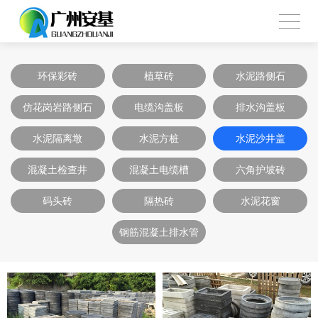
环保彩砖
植草砖
水泥路侧石
仿花岗岩路侧石
电缆沟盖板
排水沟盖板
水泥隔离墩
水泥方桩
水泥沙井盖
混凝土检查井
混凝土电缆槽
六角护坡砖
码头砖
隔热砖
水泥花窗
钢筋混凝土排水管