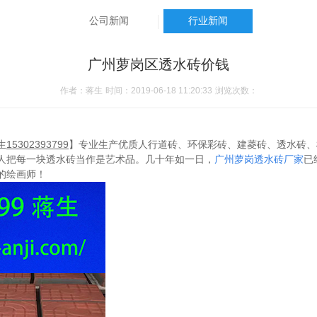
公司新闻
行业新闻
广州萝岗区透水砖价钱
作者：蒋生
时间：2019-06-18 11:20:33
浏览次数：
生
15302393799
】专业生产优质人行道砖、环保彩砖、建菱砖、透水砖、
人把每一块透水砖当作是艺术品。几十年如一日，
广州萝岗透水砖厂家
已
的绘画师！