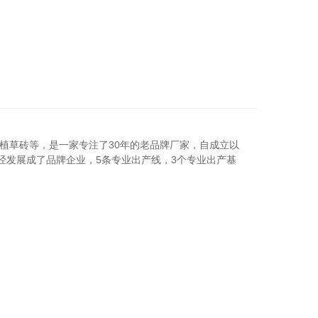
植草砖等，是一家专注了
30
年的老品牌厂家，自成立以
经发展成了品牌企业，
5
条专业出产线，
3
个专业出产基