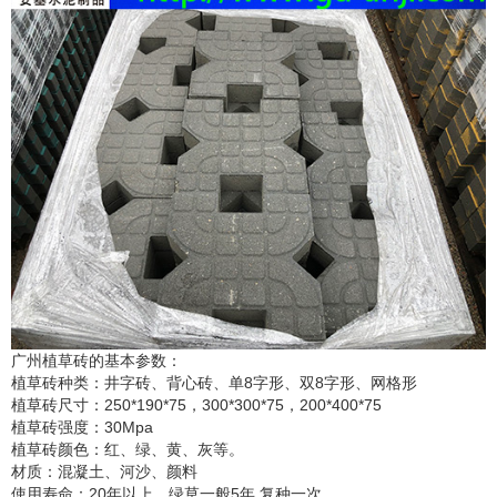
广州植草砖的基本参数：
植草砖种类：井字砖、背心砖、单
8
字形、双
8
字形、网格形
植草砖尺寸：
250*190*75
，
300*300*75
，
200*400*75
植草砖强度：
30Mpa
植草砖颜色：红、绿、黄、灰等。
材质：混凝土、河沙、颜料
使用寿命：
20
年以上、绿草一般
5
年 复种一次