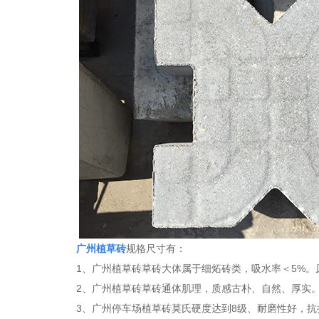
广州植草砖
规格尺寸有：
1
、广州植草砖草砖大体属于细炻砖类，吸水率＜
5%
。
2
、广州植草砖草砖通体肌理，质感古朴、自然、厚实
3
、广州停车场植草砖莫氏硬度达到
8
级、耐磨性好，抗