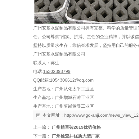
广州
安基水泥制品
有限公司拥有完整、科学的质量管理
任。公司尊崇
“
踏实、拼搏、责任的企业精神，并以诚信
坚持以质量求生存，靠信誉求发展，坚持用自己的服务
广州安基水泥制品有限公司
联系人：蒋生
电话
:
15302393799
QQ
邮箱
:
1054306612@qq.com
生产基地：广州从化太平工业区
生产基地：广州增城石滩工业区
生产基地：广州萝岗黄登工业区
本文网址：
http://www.gd-anji.com/news_view_1
上一篇：
广州植草砖2019优势价格
下一篇：
广州检查井优质大型厂家