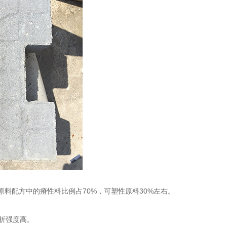
原料配方中的瘠性料比例占
70%
，可塑性原料
30%
左右。
。
折强度高。